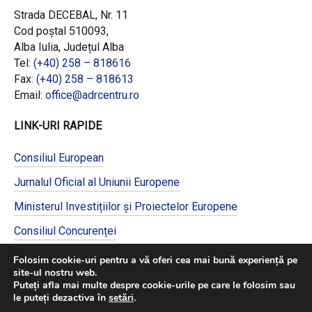
Strada DECEBAL, Nr. 11
Cod poștal 510093,
Alba Iulia, Județul Alba
Tel:
(+40) 258 – 818616
Fax:
(+40) 258 – 818613
Email:
office@adrcentru.ro
LINK-URI RAPIDE
Consiliul European
Jurnalul Oficial al Uniunii Europene
Ministerul Investițiilor și Proiectelor Europene
Consiliul Concurenței
Pentru informații detaliate despre celelalte
Folosim cookie-uri pentru a vă oferi cea mai bună experiență pe
programe cofinanțate de Uniunea Europeană,
site-ul nostru web.
vă invităm să vizitați
https://mfe.gov.ro/
Puteți afla mai multe despre cookie-urile pe care le folosim sau
le puteți dezactiva în
setări
.