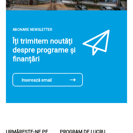
ABONARE NEWSLETTER
Îți trimitem noutăți
despre programe și
finanțări
URMĂREȘTE-NE PE
PROGRAM DE LUCRU