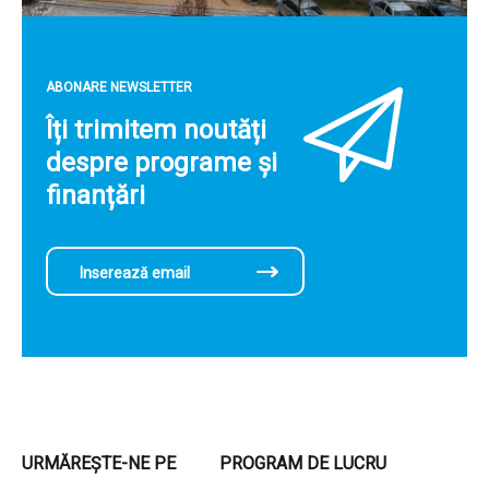
ABONARE NEWSLETTER
Îți trimitem noutăți
despre programe și
finanțări
URMĂREȘTE-NE PE
PROGRAM DE LUCRU