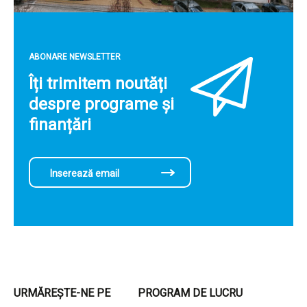
ABONARE NEWSLETTER
Îți trimitem noutăți
despre programe și
finanțări
URMĂREȘTE-NE PE
PROGRAM DE LUCRU