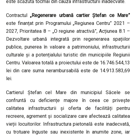
este scăzută tocmai din cauza infrastructurii inadecvate.
Contractul
„Regenerare urbană cartier Ștefan ce Mare”
este finanțat prin Programului „Regiunea Centru” 2021 –
2027, Prioritatea 8 – „O regiune atractivă”, Acțiunea 8.1 –
Dezvoltare urbană integrată prin regenerarea spațiilor
publice, punerea în valoare a patrimoniului, infrastructurii
culturale și a potențialului turistic din municipiile Regiunii
Centru. Valoarea totală a proiectului este de 16.746.544,13
lei din care suma nerambursabilă este de 14.913.583,69
lei.
Cartierul Ștefan cel Mare din municipiul Săcele se
confruntă cu deficiențe majore în ceea ce privește
calitatea infrastructurii și oferta de facilități pentru
recreere, agrement și socializare care afectează calitatea
vieții locuitorilor. Infrastructura pietonală este inadecvată,
cu trotuare înguste sau inexistente în anumite zone, iar