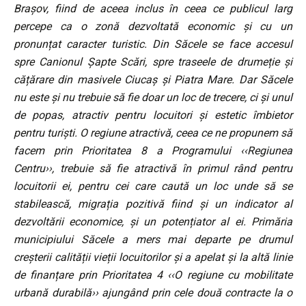
Brașov, fiind de aceea inclus în ceea ce publicul larg
percepe ca o zonă dezvoltată economic și cu un
pronunțat caracter turistic. Din Săcele se face accesul
spre Canionul Șapte Scări, spre traseele de drumeție și
cățărare din masivele Ciucaș și Piatra Mare. Dar Săcele
nu este și nu trebuie să fie doar un loc de trecere, ci și unul
de popas, atractiv pentru locuitori și estetic îmbietor
pentru turiști. O regiune atractivă, ceea ce ne propunem să
facem prin Prioritatea 8 a Programului ‹‹Regiunea
Centru››, trebuie să fie atractivă în primul rând pentru
locuitorii ei, pentru cei care caută un loc unde să se
stabilească, migrația pozitivă fiind și un indicator al
dezvoltării economice, și un potențiator al ei. Primăria
municipiului Săcele a mers mai departe pe drumul
creșterii calității vieții locuitorilor și a apelat și la altă linie
de finanțare prin Prioritatea 4 ‹‹O regiune cu mobilitate
urbană durabilă›› ajungând prin cele două contracte la o