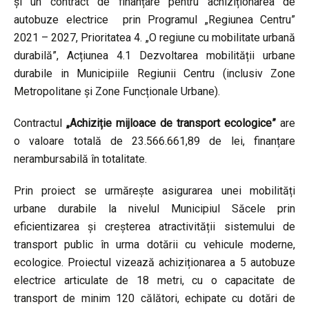
și un contract de finanțare pentru achiziționarea de
autobuze electrice prin Programul „Regiunea Centru”
2021 – 2027, Prioritatea 4. „O regiune cu mobilitate urbană
durabilă”, Acțiunea 4.1 Dezvoltarea mobilității urbane
durabile in Municipiile Regiunii Centru (inclusiv Zone
Metropolitane și Zone Funcționale Urbane).
Contractul
„Achiziție mijloace de transport ecologice”
are
o valoare totală de 23.566.661,89 de lei, finanțare
nerambursabilă în totalitate.
Prin proiect se urmărește asigurarea unei mobilități
urbane durabile la nivelul Municipiul Săcele prin
eficientizarea și creșterea atractivității sistemului de
transport public în urma dotării cu vehicule moderne,
ecologice. Proiectul vizează achiziționarea a 5 autobuze
electrice articulate de 18 metri, cu o capacitate de
transport de minim 120 călători, echipate cu dotări de