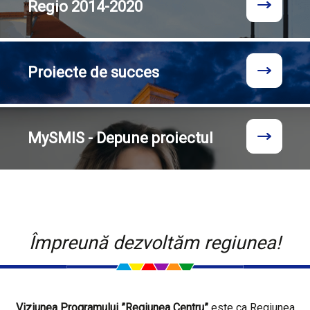
Regio
2014-2020
Proiecte
de succes
MySMIS - Depune proiectul
Împreună dezvoltăm regiunea!
Viziunea Programului ”Regiunea Centru”
este ca Regiunea