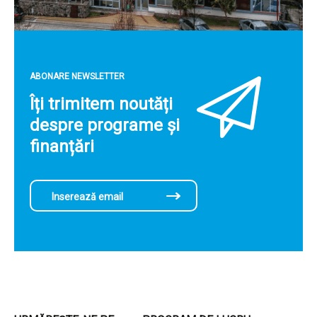
ABONARE NEWSLETTER
Îți trimitem noutăți
despre programe și
finanțări