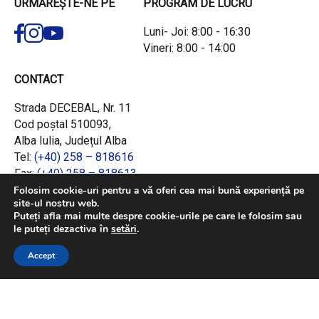
URMĂREȘTE-NE PE
PROGRAM DE LUCRU
Luni- Joi: 8:00 - 16:30
Vineri: 8:00 - 14:00
CONTACT
Strada DECEBAL, Nr. 11
Cod poștal 510093,
Alba Iulia, Județul Alba
Tel:
(+40) 258 – 818616
Fax:
(+40) 258 – 818613
Email:
office@adrcentru.ro
Folosim cookie-uri pentru a vă oferi cea mai bună experiență pe
site-ul nostru web.
Puteți afla mai multe despre cookie-urile pe care le folosim sau
LINK-URI RAPIDE
le puteți dezactiva în
setări
.
Consiliul European
Accept
Jurnalul Oficial al Uniunii Europene
Ministerul Investițiilor și Proiectelor Europene