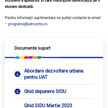
închidere a apelurilor în care municipiile beneficiază de o
alocare dedicată.
Pentru informații suplimentare ne puteți contacta la email
–
programe@adrcentru.ro
Documente suport
Abordare dezvoltare urbana
pentru UAT
Ghid depunere SIDU
Ghid SIDU Martie 2023