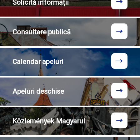
Solicită
informații
Consultare
publică
Calendar
apeluri
Apeluri
deschise
Közlemények
Magyarul