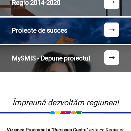
Regio
2014-2020
Proiecte
de succes
MySMIS - Depune proiectul
Împreună dezvoltăm regiunea!
Viziunea Programului ”Regiunea Centru”
este ca Regiunea