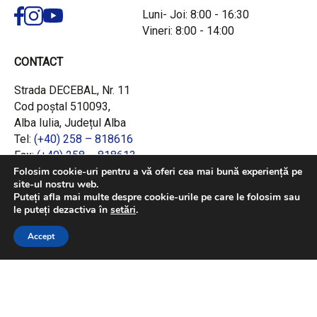
Luni- Joi: 8:00 - 16:30
Vineri: 8:00 - 14:00
CONTACT
Strada DECEBAL, Nr. 11
Cod poștal 510093,
Alba Iulia, Județul Alba
Tel:
(+40) 258 – 818616
Fax:
(+40) 258 – 818613
Email:
office@adrcentru.ro
Folosim cookie-uri pentru a vă oferi cea mai bună experiență pe
site-ul nostru web.
Puteți afla mai multe despre cookie-urile pe care le folosim sau
LINK-URI RAPIDE
le puteți dezactiva în
setări
.
Consiliul European
Accept
Jurnalul Oficial al Uniunii Europene
Ministerul Investițiilor și Proiectelor Europene
Consiliul Concurenței