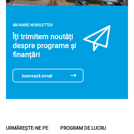
ABONARE NEWSLETTER
Îți trimitem noutăți
despre programe și
finanțări
URMĂREȘTE-NE PE
PROGRAM DE LUCRU