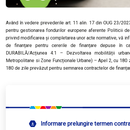
Având în vedere prevederile art. 11 alin. 17 din OUG 23/2023 
pentru gestionarea fondurilor europene aferente Politici
privind modificarea şi completarea unor acte normative, vă i
de finanțare pentru cererile de finanțare depuse în
DURABILĂ/Acțiunea 4.1 – Dezvoltarea mobilității urbane
Metropolitane si Zone Funcționale Urbane) – Apel 2, cu 180 zil
180 de zile prevăzut pentru semnarea contractelor de finanțare
Informare prelungire termen contra