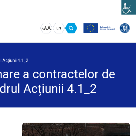
Increase
Decrease
Reset
A
A
EN
A
font
font
font
size.
size.
size.
 Acțiunii 4.1_2
are a contractelor de
drul Acțiunii 4.1_2