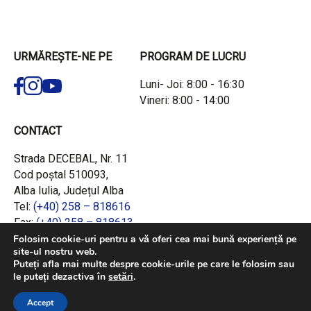
URMĂREȘTE-NE PE
PROGRAM DE LUCRU
Luni- Joi: 8:00 - 16:30
Vineri: 8:00 - 14:00
CONTACT
Strada DECEBAL, Nr. 11
Cod poștal 510093,
Alba Iulia, Județul Alba
Tel:
(+40) 258 – 818616
Fax:
(+40) 258 – 818613
Email:
office@adrcentru.ro
Folosim cookie-uri pentru a vă oferi cea mai bună experiență pe
site-ul nostru web.
Puteți afla mai multe despre cookie-urile pe care le folosim sau
LINK-URI RAPIDE
le puteți dezactiva în
setări
.
Consiliul European
Accept