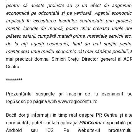
pentru că aceste proiecte au și un efect de angrenar
economică pe orizontală și pe verticală. Agenții economic
implicați în executarea lucrărilor contractate prin proiect
mențin locurile de muncă, poate chiar creează unele noi
plătesc salarii, cumpără materii prime, materiale, servicii etc.
de la alți agenți economici, fiind un real sprijin pentr
menținerea unui mediu economic cât mai sănătos posibil”,
mai precizat domnul Simion Crețu, Director general al AD
Centru.
********
Prezentările susținute și imagini de la eveniment s
regăsesc pe pagina web www.regiocentru.ro.
Dacă doriți informații în timp real despre PR Centru și alt
oportunități, puteți instala aplicația
PRoCentru
disponibilă p
Android sau iOS. Pe website-ul programulu