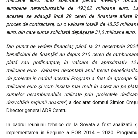
milioane euro, fiind solicitate pentru investiții fondur
europene nerambursabile de 493,62 milioane euro. L
acestea se adaugă încă 29 cereri de finanțare aflate î
proces de contractare, cu o valoare totală de 48,55 milioan
euro, din care suma solicitată depășește 31,6 milioane euro.
Din punct de vedere financiar, până la 31 decembrie 2024
beneficiarii de finanțări au depus 210 cereri de rambursare
plată sau prefinanțare, în valoare de aproximativ 12
milioane euro. Valoarea decontată anul trecut beneficiarilo
de proiecte în cadrul acestui Program a fost de aproape 5
milioane euro și vom insista mai mult în acest an pe plat
sumelor nerambursabile utilizate prin proiectele dedicat
dezvoltării regiunii noastre”,
a declarat domnul Simion Crețu
Director general ADR Centru.
În cadrul reuniunii tehnice de la Sovata a fost analizată ș
implementarea în Regiune a POR 2014 – 2020. Programu