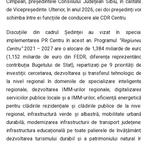
Cîmpean, președintele Consiliului Județean Sibiu, în calitat
de Vicepreședinte. Ulterior, în anul 2026, cei doi președinți vo
schimba între ei funcțiile de conducere ale CDR Centru.
Discuțiile din cadrul Ședinței au vizat în specia
implementarea PR Centru în acest an. Programul
”Regiune
Centru”
2021 – 2027 are o alocare de 1,384 miliarde de eur
(1,152 miliarde de euro din FEDR, diferența reprezentân
contribuția Bugetului de Stat), repartizați pe 9 priorități d
investiții: cercetarea, dezvoltarea și transferul tehnologic d
la nivel regional în domeniile de specializare inteligent
regionale; dezvoltarea IMM-urilor regionale; digitalizare
serviciilor publice locale și a IMM-urilor; eficiență energetic
pentru clădirile rezidențiale și clădirile publice de la nive
regional; infrastructură verde și albastră; mobilitate urban
durabilă; modernizarea infrastructurii de transport județene
infrastructura educațională pe toate palierele de învățământ
dezvoltarea turismului durabil și a patrimoniului natural î