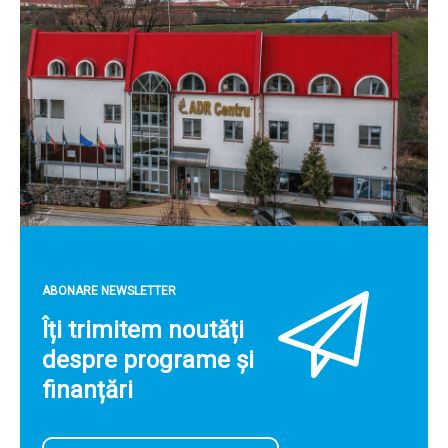
ABONARE NEWSLETTER
Îți trimitem noutăți
despre programe și
finanțări