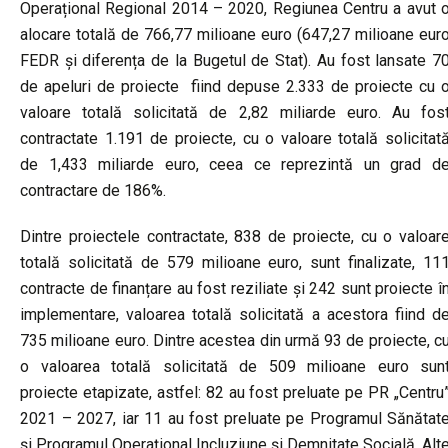
Operațional Regional 2014 – 2020, Regiunea Centru a avut 
alocare totală de 766,77 milioane euro (647,27 milioane eur
FEDR și diferența de la Bugetul de Stat). Au fost lansate 7
de apeluri de proiecte fiind depuse 2.333 de proiecte cu 
valoare totală solicitată de 2,82 miliarde euro. Au fos
contractate 1.191 de proiecte, cu o valoare totală solicitat
de 1,433 miliarde euro, ceea ce reprezintă un grad d
contractare de 186%.
Dintre proiectele contractate, 838 de proiecte, cu o valoar
totală solicitată de 579 milioane euro, sunt finalizate, 11
contracte de finanțare au fost reziliate și 242 sunt proiecte î
implementare, valoarea totală solicitată a acestora fiind d
735 milioane euro. Dintre acestea din urmă 93 de proiecte, c
o valoarea totală solicitată de 509 milioane euro sun
proiecte etapizate, astfel: 82 au fost preluate pe PR „Centru
2021 – 2027, iar 11 au fost preluate pe Programul Sănătat
și Programul Operațional Incluziune și Demnitate Socială. Alt