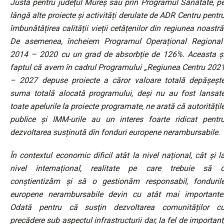
Justă pentru județul Mureș sau prin Programul Sănătate, p
lângă alte proiecte și activități derulate de ADR Centru pentr
îmbunătățirea calității vieții cetățenilor din regiunea noastră
De asemenea, încheiem Programul Operațional Regional
2014 – 2020 cu un grad de absorbție de 126%. Aceasta ș
faptul că avem în cadrul Programului „Regiunea Centru 202
– 2027 depuse proiecte a căror valoare totală depășeșt
suma totală alocată programului, deși nu au fost lansat
toate apelurile la proiecte programate, ne arată că autoritățil
publice și IMM-urile au un interes foarte ridicat pentr
dezvoltarea susținută din fonduri europene nerambursabile.
În contextul economic dificil atât la nivel național, cât și l
nivel internațional, realitate pe care trebuie să 
conștientizăm și să o gestionăm responsabil, fonduril
europene nerambursabile devin cu atât mai importante
Odată pentru că susțin dezvoltarea comunităților c
precădere sub aspectul infrastructurii dar, la fel de important