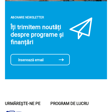
ABONARE NEWSLETTER
Îți trimitem noutăți
despre programe și
finanțări
URMĂREȘTE-NE PE
PROGRAM DE LUCRU