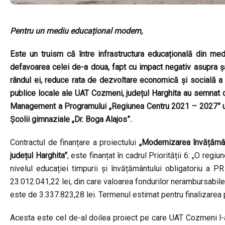
Pentru un mediu educațional modern,
Este un truism că între infrastructura educațională din med
defavoarea celei de-a doua, fapt cu impact negativ asupra șa
rândul ei, reduce rata de dezvoltare economică și socială a lo
publice locale ale UAT Cozmeni, județul Harghita au semnat 
Management a Programului „Regiunea Centru 2021 – 2027” un c
Școlii gimnaziale „Dr. Boga Alajos”.
Contractul de finanțare a proiectului
„Modernizarea învățămân
județul Harghita”
, este finanțat în cadrul Priorității 6: „O reg
nivelul educației timpurii și învățământului obligatoriu a 
23.012.041,22 lei, din care valoarea fondurilor nerambursabi
este de 3.337.823,28 lei. Termenul estimat pentru finalizarea
Acesta este cel de-al doilea proiect pe care UAT Cozmeni l-a 