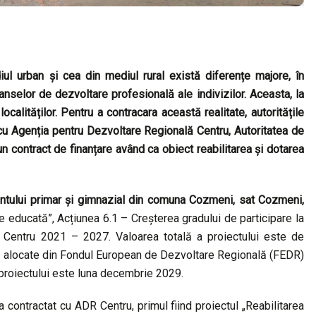
iul urban și cea din mediul rural există diferențe majore, în
nselor de dezvoltare profesională ale indivizilor. Aceasta, la
calităților. Pentru a contracara această realitate, autoritățile
cu Agenția pentru Dezvoltare Regională Centru, Autoritatea de
ontract de finanțare având ca obiect reabilitarea și dotarea
tului primar și gimnazial din comuna Cozmeni, sat Cozmeni,
iune educată”, Acțiunea 6.1 – Creșterea gradului de participare la
PR Centru 2021 – 2027. Valoarea totală a proiectului este de
le alocate din Fondul European de Dezvoltare Regională (FEDR)
 proiectului este luna decembrie 2029.
contractat cu ADR Centru, primul fiind proiectul „Reabilitarea