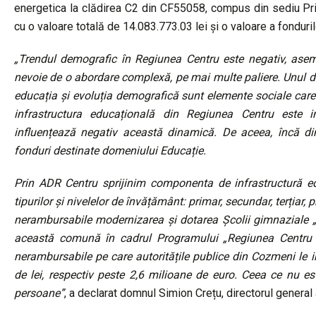
energetica la clădirea C2 din CF55058, compus din sediu Pri
cu o valoare totală de 14.083.773.03 lei și o valoare a fondur
„Trendul demografic în Regiunea Centru este negativ, asem
nevoie de o abordare complexă, pe mai multe paliere. Unul din
educația și evoluția demografică sunt elemente sociale care
infrastructura educațională din Regiunea Centru este i
influențează negativ această dinamică. De aceea, încă d
fonduri destinate domeniului Educație.
Prin ADR Centru sprijinim componenta de infrastructură ed
tipurilor și nivelelor de învățământ: primar, secundar, terția
nerambursabile modernizarea și dotarea Școlii gimnaziale „D
această comună în cadrul Programului „Regiunea Centru 2
nerambursabile pe care autoritățile publice din Cozmeni le 
de lei, respectiv peste 2,6 milioane de euro. Ceea ce nu e
persoane”
, a declarat domnul Simion Crețu, directorul general