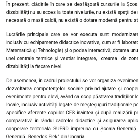
În prezent, clădirile în care se desfășoară cursurile la Șco
dizabilități nu au acces la toate nivelurile, nu există spații d
necesară o masă caldă, nu există o dotare modernă pentru studiu
Lucrările principale care se vor executa sunt: modernizarea
inclusiv cu echipamente didactice inovative, cum ar fi laborator
Matematică și Tehnologie) și o podea interactivă; dotarea unui
unei centrale termice și vestiar integrare, crearea de zone
dizabilități la fiecare nivel.
De asemenea, în cadrul proiectului se vor organiza evenimen
dezvoltarea competențelor sociale privind ajutare și coope
evenimente pentru elevi, având ca scop păstrarea tradițiilor lo
locale, inclusiv activități legate de meșteșuguri tradiționale 
specifice aferente copiilor CES înaintea și după realizării pr
comparativă în rândul cadrelor didactice și asigurarea aplic
cooperare teritorială SUERD împreună cu Școala Generală ș
Generală „Benedek Elek” din Ungaria.