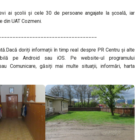
levi ai școlii și cele 30 de persoane angajate la școală, iar
tate din UAT Cozmeni.
___________________________________
ată.Dacă doriți informații în timp real despre PR Centru și alte
bilă pe Android sau iOS. Pe website-ul programului
au Comunicare, găsiți mai multe situații, informări, harta