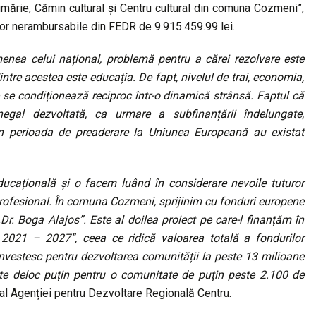
mărie, Cămin cultural și Centru cultural din comuna Cozmeni”,
ilor nerambursabile din FEDR de 9.915.459.99 lei.
enea celui național, problemă pentru a cărei rezolvare este
tre acestea este educația. De fapt, nivelul de trai, economia,
 se condiționează reciproc într-o dinamică strânsă. Faptul că
negal dezvoltată, ca urmare a subfinanțării îndelungate,
in perioada de preaderare la Uniunea Europeană au existat
ucațională și o facem luând în considerare nevoile tuturor
r, profesional. În comuna Cozmeni, sprijinim cu fonduri europene
r. Boga Alajos”. Este al doilea proiect pe care-l finanțăm în
021 – 2027”, ceea ce ridică valoarea totală a fondurilor
investesc pentru dezvoltarea comunității la peste 13 milioane
ste deloc puțin pentru o comunitate de puțin peste 2.100 de
 al Agenției pentru Dezvoltare Regională Centru.