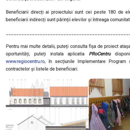
Beneficiarii direcți ai proiectului sunt cei peste 180 de e
beneficiarii indirecți sunt părinții elevilor și întreaga comuni
_______________________________________________
Pentru mai multe detalii, puteți consulta fișa de proiect ataș
oportunități, puteți instala aplicatia
PRoCentru
disponi
www.regiocentru.ro
, în secțiunile Implementare Program s
contractelor și listele de beneficiari.