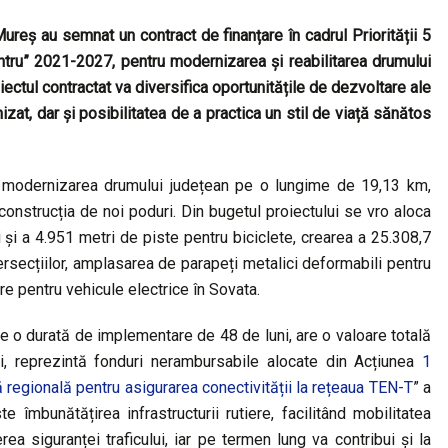
Mureș au semnat un contract de finanțare
în cadrul Priorității 5
tru” 2021-2027, pentru modernizarea și reabilitarea drumului
iectul contractat va diversifica oportunitățile de dezvoltare ale
zat, dar și posibilitatea de a practica un stil de viață sănătos
 și modernizarea drumului județean pe o lungime de 19,13 km,
construcția de noi poduri. Din bugetul proiectului se vro aloca
 și a 4.951 metri de piste pentru biciclete, crearea a 25.308,7
ersecțiilor, amplasarea de parapeți metalici deformabili pentru
are pentru vehicule electrice în Sovata.
e o durată de implementare de 48 de luni, are o valoare totală
ei, reprezintă fonduri nerambursabile alocate din Acțiunea
1
ță regională pentru asigurarea conectivității la rețeaua TEN-T
” a
 îmbunătățirea infrastructurii rutiere, facilitând mobilitatea
rea siguranței traficului, iar pe termen lung va contribui și la