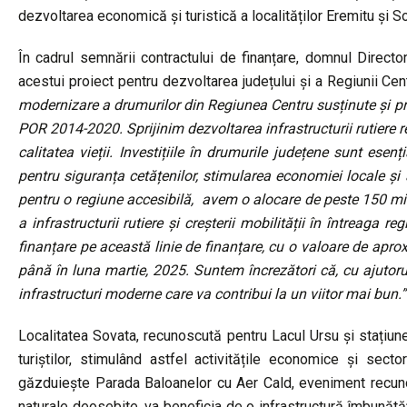
dezvoltarea economică și turistică a localităților Eremitu și S
În cadrul semnării contractului de finanțare, domnul Directo
acestui proiect pentru dezvoltarea județului și a Regiunii Cent
modernizare a drumurilor din Regiunea Centru susținute și p
POR 2014-2020. Sprijinim dezvoltarea infrastructurii rutiere 
calitatea vieții
. Investițiile în drumurile județene sunt esenț
pentru siguranța cetățenilor, stimularea economiei locale și 
pentru o regiune accesibilă, avem o alocare de peste 150 mil
a infrastructurii rutiere și creșterii mobilității în întrea
finanțare pe această linie de finanțare, cu o valoare de apro
până în luna martie, 2025. Suntem încrezători că, cu ajutoru
infrastructuri moderne care va contribui la un viitor mai bun.”
Localitatea Sovata, recunoscută pentru Lacul Ursu și stațiun
turiștilor, stimulând astfel activitățile economice și sect
găzduiește Parada Baloanelor cu Aer Cald, eveniment recunosc
naturale deosebite, va beneficia de o infrastructură îmbunătăț