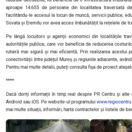
aproape 14.655 de persoane din localitatea traversată de
facilitându-le accesul la locuri de muncă, servicii publice, 
Sovata și Eremitu vor avea acces îmbunătățit la rețelele de tr
Pe lângă locuitorii și agenții economici din localitățile trav
autoritățile publice, care vor beneficia de reducerea costurilo
rutieră mai sigură și mai eficientă
.
Prin realizarea acestui p
conectivității între județul Mureș și regiunile adiacente, avân
Pentru mai multe detalii, puteți consulta fișa de proiect atașat
****
Dacă doriți informații în timp real despre PR Centru și alte 
Android sau iOS. Pe website-ul programului
www.regiocentru.
mai multe situații, informări, harta contractelor și listele de ben