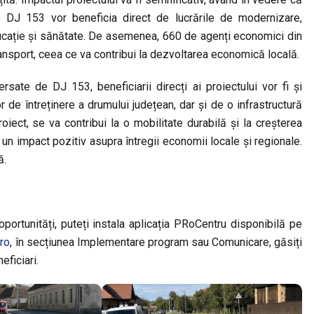
 DJ 153 vor beneficia direct de lucrările de modernizare,
educație și sănătate. De asemenea, 660 de agenți economici din
ansport, ceea ce va contribui la dezvoltarea economică locală.
ersate de DJ 153, beneficiarii direcți ai proiectului vor fi și
r de întreținere a drumului județean, dar și de o infrastructură
roiect, se va contribui la o mobilitate durabilă și la creșterea
d un impact pozitiv asupra întregii economii locale și regionale.
ă.
oportunități, puteți instala aplicația PRoCentru disponibilă pe
ro
, în secțiunea Implementare program sau Comunicare, găsiți
eficiari.