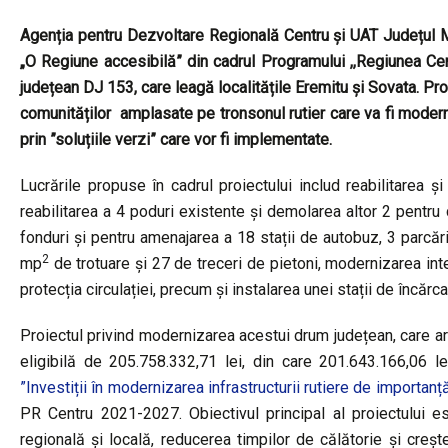
Agenția pentru Dezvoltare Regională Centru și UAT Județul 
„
O Regiune accesibilă
”
di
n
cadrul Programului ,,Regiunea Cen
județean DJ 153, care leagă localitățile Eremitu și Sovata. Pro
comunităților amplasate pe tronsonul rutier care va fi moderni
prin ”soluțiile verzi” care vor fi implementate.
Lucrările propuse în cadrul proiectului includ reabilitarea
reabilitarea a 4 poduri existente și demolarea altor 2 pentru 
fonduri și pentru amenajarea a 18 stații de autobuz, 3 parcări
2
mp
de trotuare și 27 de treceri de pietoni, modernizarea int
protecția circulației, precum și instalarea unei stații de încărc
Proiectul privind modernizarea acestui drum județean, care ar
eligibilă de 205.758.332,71 lei, din care 201.643.166,06 l
”Investiții în modernizarea infrastructurii rutiere de importan
PR Centru 2021-2027. Obiectivul principal al proiectului este
regională și locală, reducerea timpilor de călătorie și crește