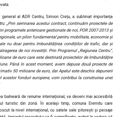
ovata.
r general al ADR Centru, Simion Crețu, a subliniat importanța
ru: „
Prin semnarea acestui contract, continuăm proiectele de
rin programele anterioare gestionate de noi, POR 2007-2013 și
regionale, un pilon fundamental pentru mobilitate, economie și
iale nu doar pentru îmbunătățirea condițiilor de trafic, dar și
atragerea de noi investiții. Prin Programul „Regiunea Centru”,
ioane de euro care este destinată proiectelor de îmbunătățire
ga regiune. Până în acest moment, avem depuse două proiecte de
ximativ 50 milioane de euro, dar Apelul este deschis depunerii
l acestor fonduri europene, vom contribui la construirea unei
ea balneară de renume internațional, va deveni mai accesibilă
orul turistic din zonă. În același timp, comuna Eremitu care
ut la nivel internațional, cu satele sale pitorești și peisaje
ită. Impactul proiectului va fi semnificativ, având în vedere că