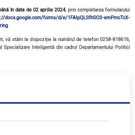
ână în data de 02 aprilie 2024
, prin completarea formularului
s://docs.google.com/forms/d/e/1FAIpQLSfhSO3-emPmcTcX-
ring
nt, vă stăm la dispoziție la numărul de telefon 0258-818616,
l Specializare Inteligentă din cadrul Departamentului Politici