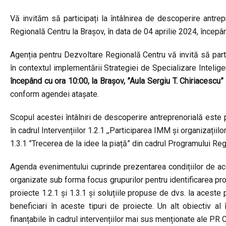
Vă invităm să participați la întâlnirea de descoperire antre
Regională Centru la Brașov, în data de 04 aprilie 2024, începâ
Agenția pentru Dezvoltare Regională Centru vă invită să parti
în contextul implementării Strategiei de Specializare Intelig
începând cu ora 10:00, la Brașov, ”Aula Sergiu T. Chiriacescu” a
conform agendei atașate.
Scopul acestei întâlniri de descoperire antreprenorială este p
în cadrul Intervențiilor 1.2.1 ,,Participarea IMM și organizațiil
1.3.1 ”Trecerea de la idee la piață” din cadrul Programului Re
Agenda evenimentului cuprinde prezentarea condițiilor de acce
organizate sub forma focus grupurilor pentru identificarea prov
proiecte 1.2.1 și 1.3.1 și soluțiile propuse de dvs. la aceste 
beneficiari în aceste tipuri de proiecte. Un alt obiectiv al 
finanțabile în cadrul intervențiilor mai sus menționate ale PR C