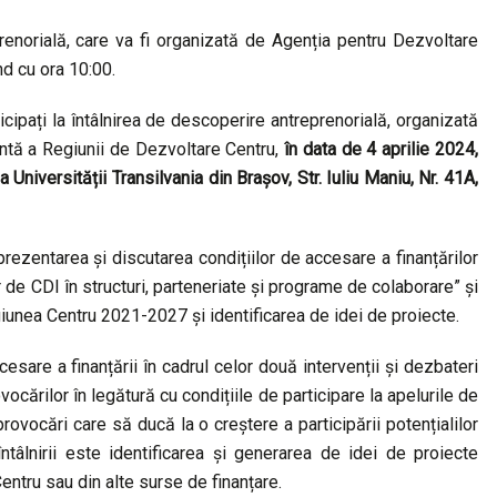
prenorială, care va fi organizată de Agenția pentru Dezvoltare
nd cu ora 10:00.
cipați la întâlnirea de descoperire antreprenorială, organizată
entă a Regiunii de Dezvoltare Centru,
în data de 4 aprilie 2024,
 Universității Transilvania din Brașov, Str. Iuliu Maniu, Nr. 41A,
rezentarea și discutarea condițiilor de accesare a finanțărilor
or de CDI în structuri, parteneriate și programe de colaborare” și
giunea Centru 2021-2027 și identificarea de idei de proiecte.
sare a finanțării în cadrul celor două intervenții și dezbateri
ocărilor în legătură cu condițiile de participare la apelurile de
provocări care să ducă la o creștere a participării potențialilor
întâlnirii este identificarea și generarea de idei de proiecte
entru sau din alte surse de finanțare.