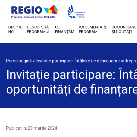
DESPRE
DESCOPERĂ
CE
IMPLEMENTARE
COMUNICARE
NOI
PROGRAMUL
FINANȚĂM
PROGRAM
ȘI NOUTĂȚI
Prima pagină
»
Invitație participare: Întâlnire de descoperire antrepr
Invitație participare: În
oportunități de finanțare
Publicat in: 29 martie 2024