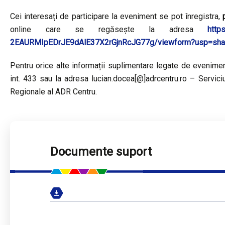
Cei interesați de participare la eveniment se pot înregistra,
p
online care se regăsește la adresa
http
2EAURMIpEDrJE9dAlE37X2rGjnRcJG77g/viewform?usp=sha
Pentru orice alte informații suplimentare legate de evenime
int. 433 sau la adresa lucian.docea[@]adrcentru.ro – Serviciu
Regionale al ADR Centru.
Documente suport