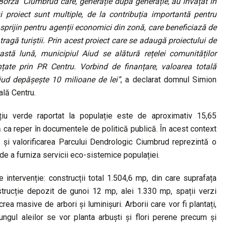
 Borza” Ciumbrud care, generație după generație, au învățat în
ui proiect sunt multiple, de la contribuția importantă pentru
e sprijin pentru agenții economici din zonă, care beneficiază de
tragă turiștii. Prin acest proiect care se adaugă proiectului de
astă lună, municipiul Aiud se alătură rețelei comunităților
țate prin PR Centru. Vorbind de finanțare, valoarea totală
Aiud depășește 10 milioane de lei”
, a declarat domnul Simion
ală Centru.
ațiu verde raportat la populație este de aproximativ 15,65
tă ca reper în documentele de politică publică. În acest context
area și valorificarea Parcului Dendrologic Ciumbrud reprezintă o
 de a furniza servicii eco-sistemice populației.
intervenție: construcții total 1.504,6 mp, din care suprafața
rucție depozit de gunoi 12 mp, alei 1.330 mp, spații verzi
ea masive de arbori și luminișuri. Arborii care vor fi plantați,
lungul aleilor se vor planta arbuști și flori perene precum și