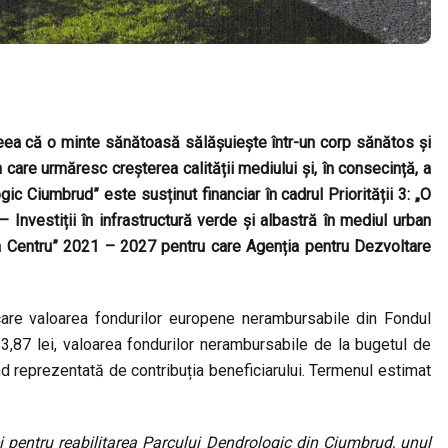
ideea că o minte sănătoasă sălășuiește într-un corp sănătos și
 care urmăresc creșterea calității mediului și, în consecință, a
logic Ciumbrud” este susținut financiar în cadrul Priorității 3: „O
Investiții în infrastructură verde și albastră în mediul urban
ea Centru” 2021 – 2027 pentru care Agenția pentru Dezvoltare
 care valoarea fondurilor europene nerambursabile din Fondul
87 lei, valoarea fondurilor nerambursabile de la bugetul de
nd reprezentată de contribuția beneficiarului. Termenul estimat
i pentru reabilitarea Parcului Dendrologic din Ciumbrud, unul