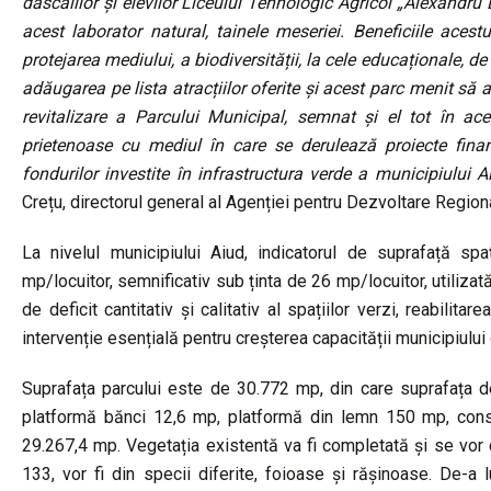
dascălilor și elevilor Liceului Tehnologic Agricol „Alexandru
acest laborator natural, tainele meseriei. Beneficiile acest
protejarea mediului, a biodiversității, la cele educaționale, d
adăugarea pe lista atracțiilor oferite și acest parc menit să a
revitalizare a Parcului Municipal, semnat și el tot în ace
prietenoase cu mediul în care se derulează proiecte finan
fondurilor investite în infrastructura verde a municipiului 
Crețu, directorul general al Agenției pentru Dezvoltare Region
La nivelul municipiului Aiud, indicatorul de suprafață sp
mp/locuitor, semnificativ sub ținta de 26 mp/locuitor, utiliza
de deficit cantitativ și calitativ al spațiilor verzi, reabilit
intervenție esențială pentru creșterea capacității municipiului
Suprafața parcului este de 30.772 mp, din care suprafața de 
platformă bănci 12,6 mp, platformă din lemn 150 mp, const
29.267,4 mp. Vegetația existentă va fi completată și se vor cr
133, vor fi din specii diferite, foioase și rășinoase. De-a 