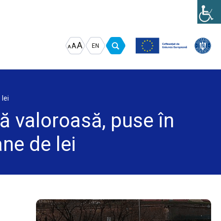
Increase
Decrease
Reset
A
A
EN
A
font
font
font
size.
size.
size.
lei
ă valoroasă, puse în
ne de lei