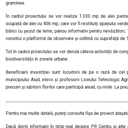
graminee.
În cadrul proiectului se vor realiza 1.330 mp de alei piet
ocupată de alei cu 406 mp, care vor fi restituiți spațiului verd
bănci cu șezut de lemn, panou informativ pentru nevăzători,
construi o platformă de observare și odihnă cu suprafață de 1
Tot în cadrul proiectului se vor derula câteva activități de con
biodiversității în zonele urbane.
Beneficiarii investiției sunt locuitorii de pe o rază de ce
municipiului Aiud, elevii și profesorii Liceului Tehnologic Ag
precum și iubitorii florilor care participă anual, cu miile. La p
_______________________________________________
Pentru mai multe detalii, puteți consulta fișa de proiect atașat
Dacă doriți informații în timp real despre PR Centru și alte o