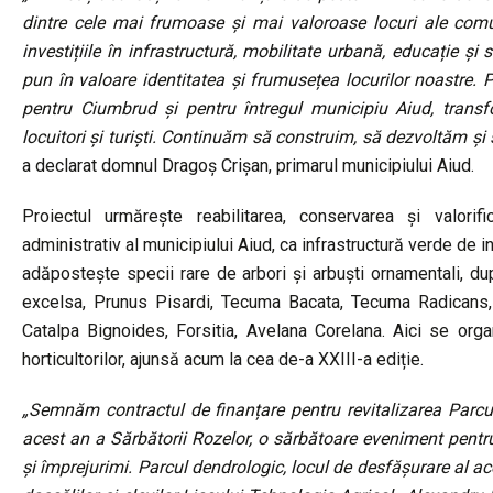
dintre cele mai frumoase și mai valoroase locuri ale comun
investițiile în infrastructură, mobilitate urbană, educație 
pun în valoare identitatea și frumusețea locurilor noastre. 
pentru Ciumbrud și pentru întregul municipiu Aiud, transfo
locuitori și turiști. Continuăm să construim, să dezvoltăm ș
a declarat domnul Dragoș Crișan, primarul municipiului Aiud.
Proiectul urmărește reabilitarea, conservarea și valorif
administrativ al municipiului Aiud, ca infrastructură verde de i
adăpostește specii rare de arbori și arbuști ornamentali,
excelsa, Prunus Pisardi, Tecuma Bacata, Tecuma Radicans, 
Catalpa Bignoides, Forsitia, Avelana Corelana. Aici se or
horticultorilor, ajunsă acum la cea de-a XXIII-a ediție.
„Semnăm contractul de finanțare pentru revitalizarea Parcul
acest an a Sărbătorii Rozelor, o sărbătoare eveniment pentru
și împrejurimi. Parcul dendrologic, locul de desfășurare al ace