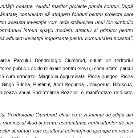
ității noastre. Aiudul marilor proiecte prinde contur! După
și sănătate, continuăm să atragem fonduri pentru proiecte care
Prin această investiție vom reda strălucirea unui loc simbolic
rmându-l într-un spațiu modern, atractiv și primitor pentru
i să aducem investiții importante pentru comunitatea noastră”,
icarea Parcului Dendrologic Ciumbrud, situat pe teritoriul
nteres public. Loc de relaxare pentru elevi și comunitate, parcul
 după cum urmează: Magnolia Auguminata, Picea punges, Picea
Gingo Biloba, Platanul, Acel Regunda, Jenuperus, Hibiscus,
ganizează anual Sărbătoarea Rozelor, o manifestare dedicată
ui Dendrologic Ciumbrud, chiar cu o zi înainte de ediția din
 municipiul Aiud și pentru comunitatea horticultorilor de aici
stei sărbători, este rezultatul activității de aproape un veac a