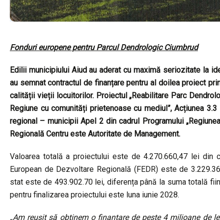
Fonduri europene pentru Parcul Dendrologic Ciumbrud
Edilii municipiului Aiud au aderat cu maximă seriozitate la 
au semnat contractul de finanțare pentru al doilea proiect prin
calității vieții locuitorilor. Proiectul „Reabilitare Parc Dendro
Regiune cu comunități prietenoase cu mediul”, Acțiunea 3.3 – 
regional – municipii Apel 2 din cadrul Programului „Regiun
Regională Centru este Autoritate de Management.
Valoarea totală a proiectului este de 4.270.660,47 lei din
European de Dezvoltare Regională (FEDR) este de 3.229.363,
stat este de 493.902.70 lei, diferența până la suma totală fii
pentru finalizarea proiectului este luna iunie 2028.
„Am reușit să obținem o finanțare de peste 4 milioane de le