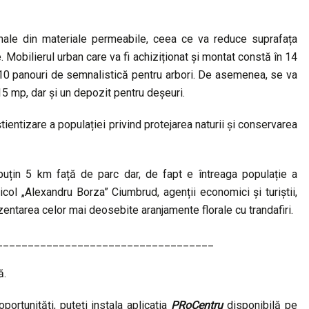
onale din materiale permeabile, ceea ce va reduce suprafața
e. Mobilierul urban care va fi achiziționat și montat constă în 14
 10 panouri de semnalistică pentru arbori. De asemenea, se va
5 mp, dar și un depozit pentru deșeuri.
știentizare a populației privind protejarea naturii și conservarea
l puțin 5 km față de parc dar, de fapt e întreaga populație a
ricol „Alexandru Borza” Ciumbrud, agenții economici și turiștii,
rezentarea celor mai deosebite aranjamente florale cu trandafiri.
___________________________________
ă.
portunități, puteți instala aplicatia
PRoCentru
disponibilă pe