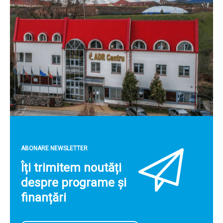
ABONARE NEWSLETTER
Îți trimitem noutăți
despre programe și
finanțări