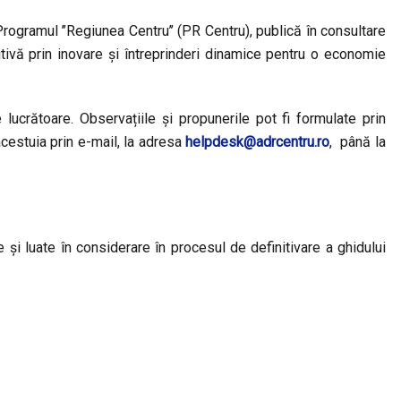
ogramul ’’Regiunea Centru’’ (PR Centru), publică în consultare
itivă prin inovare și întreprinderi dinamice pentru o economie
ucrătoare. Observațiile și propunerile pot fi formulate prin
cestuia prin e-mail, la adresa
helpdesk@adrcentru.ro
, până la
e și luate în considerare în procesul de definitivare a ghidului