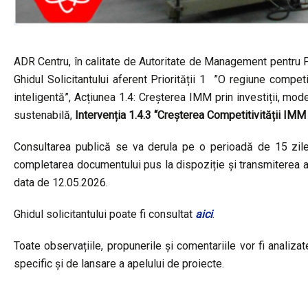
ADR Centru, în calitate de Autoritate de Management pentru Pr
Ghidul Solicitantului aferent Priorității 1 ”O regiune compet
inteligentă”, Acțiunea 1.4: Creșterea IMM prin investiții, mo
sustenabilă,
Intervenția 1.4.3 “Creșterea Competitivității IMM 
Consultarea publică se va derula pe o perioadă de 15 zile l
completarea documentului pus la dispoziție și transmiterea a
data de 12.05.2026.
Ghidul solicitantului poate fi consultat
aici
.
Toate observațiile, propunerile și comentariile vor fi analizat
specific și de lansare a apelului de proiecte.