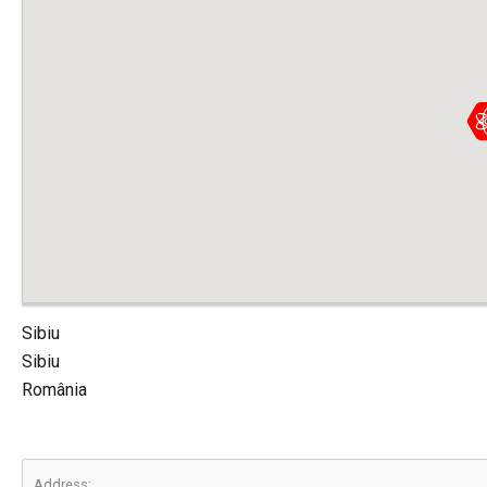
Sibiu
Sibiu
România
Address: