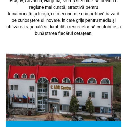
Brașov, Covasna, Harghita, Mureș și Sibiu - să devină o
regiune mai curată, atractivă pentru
locuitorii săi și turiști, cu o economie competitivă bazată
pe cunoaștere și inovare, în care grija pentru mediu și
utilizarea rațională și durabilă a resurselor să contribuie la
bunăstarea fiecărui cetățean.