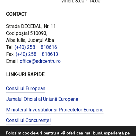
Vineri: 8:00 - 14:00
CONTACT
Strada DECEBAL, Nr. 11
Cod poștal 510093,
Alba Iulia, Județul Alba
Tel:
(+40) 258 – 818616
Fax:
(+40) 258 – 818613
Email:
office@adrcentru.ro
LINK-URI RAPIDE
Consiliul European
Jurnalul Oficial al Uniunii Europene
Ministerul Investițiilor și Proiectelor Europene
Consiliul Concurenței
Pentru informații detaliate despre celelalte
Folosim cookie-uri pentru a vă oferi cea mai bună experiență pe