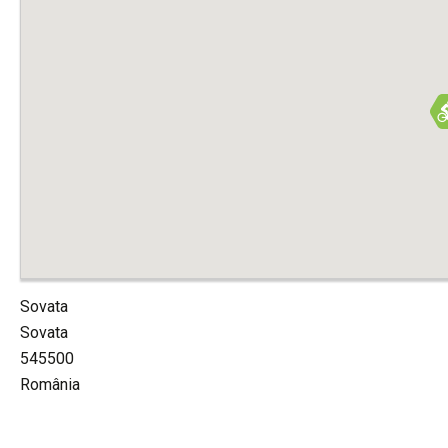
Sovata
Sovata
545500
România