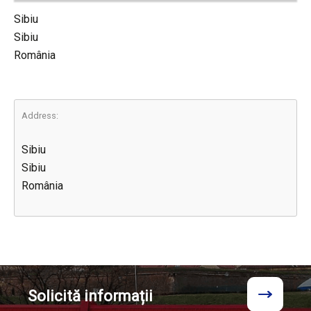
Sibiu
Sibiu
România
Address:
Sibiu
Sibiu
România
Solicită
informații