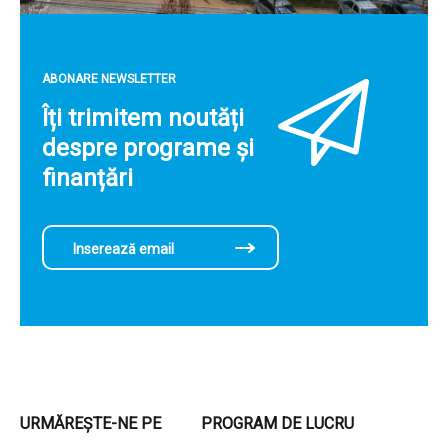
ABONARE NEWSLETTER
Îți trimitem noutăți
despre programe și
finanțări
URMĂREȘTE-NE PE
PROGRAM DE LUCRU