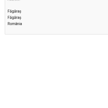
Făgăraș
Făgăraș
România