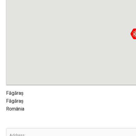
Făgăraș
Făgăraș
România
Address: