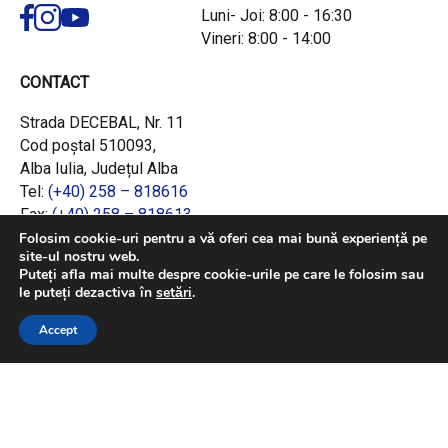
Luni- Joi: 8:00 - 16:30
Vineri: 8:00 - 14:00
CONTACT
Strada DECEBAL, Nr. 11
Cod poștal 510093,
Alba Iulia, Județul Alba
Tel:
(+40) 258 – 818616
Fax:
(+40) 258 – 818613
Email:
office@adrcentru.ro
Folosim cookie-uri pentru a vă oferi cea mai bună experiență pe
site-ul nostru web.
Puteți afla mai multe despre cookie-urile pe care le folosim sau
LINK-URI RAPIDE
le puteți dezactiva în
setări
.
Consiliul European
Accept
Jurnalul Oficial al Uniunii Europene
Ministerul Investițiilor și Proiectelor Europene
Consiliul Concurenței