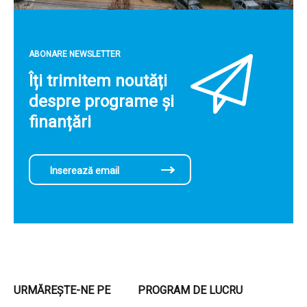
ABONARE NEWSLETTER
Îți trimitem noutăți
despre programe și
finanțări
URMĂREȘTE-NE PE
PROGRAM DE LUCRU