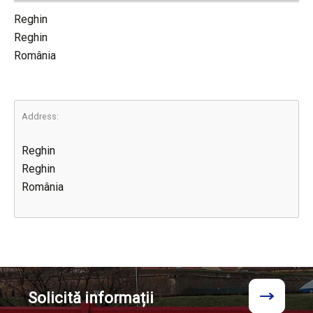
Reghin
Reghin
România
Address:
Reghin
Reghin
România
Solicită
informații