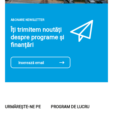
ABONARE NEWSLETTER
Îți trimitem noutăți
despre programe și
finanțări
URMĂREȘTE-NE PE
PROGRAM DE LUCRU