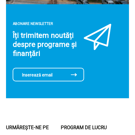
ABONARE NEWSLETTER
Îți trimitem noutăți
despre programe și
finanțări
URMĂREȘTE-NE PE
PROGRAM DE LUCRU