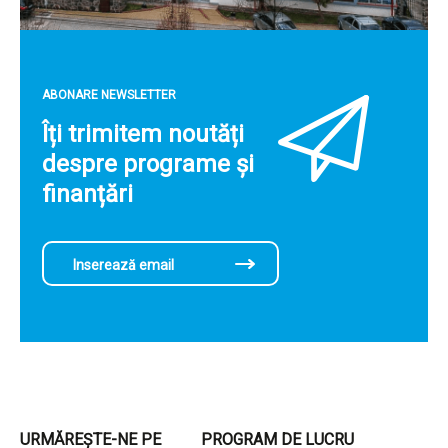
ABONARE NEWSLETTER
Îți trimitem noutăți
despre programe și
finanțări
URMĂREȘTE-NE PE
PROGRAM DE LUCRU