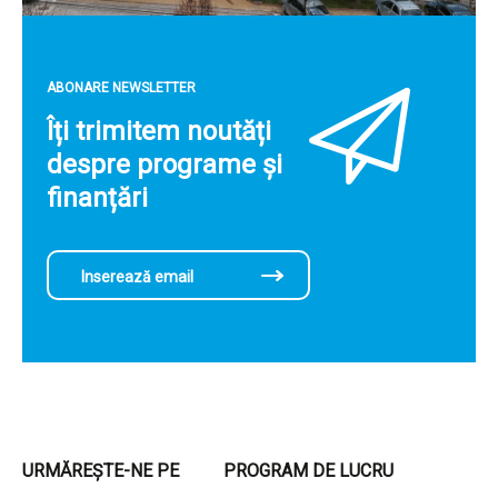
ABONARE NEWSLETTER
Îți trimitem noutăți
despre programe și
finanțări
URMĂREȘTE-NE PE
PROGRAM DE LUCRU