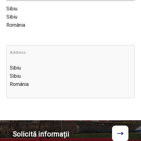
Sibiu
Sibiu
România
Address:
Sibiu
Sibiu
România
Solicită
informații