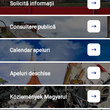
Solicită
informații
Consultare
publică
Calendar
apeluri
Apeluri
deschise
Közlemények
Magyarul