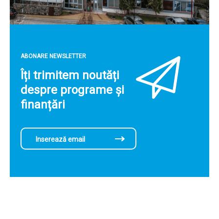
ABONARE NEWSLETTER
Îți trimitem noutăți
despre programe și
finanțări