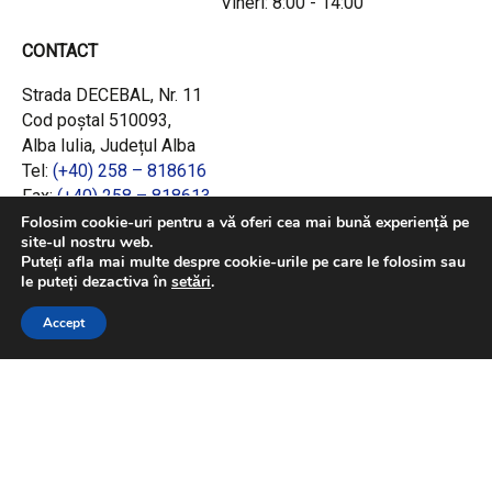
Vineri: 8:00 - 14:00
CONTACT
Strada DECEBAL, Nr. 11
Cod poștal 510093,
Alba Iulia, Județul Alba
Tel:
(+40) 258 – 818616
Fax:
(+40) 258 – 818613
Email:
office@adrcentru.ro
Folosim cookie-uri pentru a vă oferi cea mai bună experiență pe
site-ul nostru web.
Puteți afla mai multe despre cookie-urile pe care le folosim sau
LINK-URI RAPIDE
le puteți dezactiva în
setări
.
Consiliul European
Accept
Jurnalul Oficial al Uniunii Europene
Ministerul Investițiilor și Proiectelor Europene
Consiliul Concurenței
Pentru informații detaliate despre celelalte