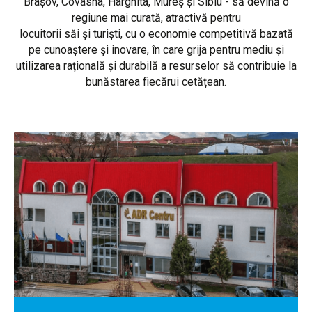
Brașov, Covasna, Harghita, Mureș și Sibiu - să devină o
regiune mai curată, atractivă pentru
locuitorii săi și turiști, cu o economie competitivă bazată
pe cunoaștere și inovare, în care grija pentru mediu și
utilizarea rațională și durabilă a resurselor să contribuie la
bunăstarea fiecărui cetățean.