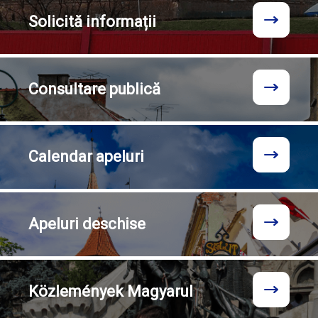
Solicită
informații
Consultare
publică
Calendar
apeluri
Apeluri
deschise
Közlemények
Magyarul