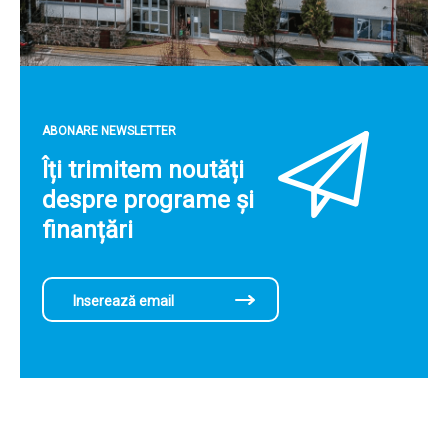
ABONARE NEWSLETTER
Îți trimitem noutăți
despre programe și
finanțări