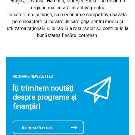
Brașov, Covasna, Harghita, Mureș și Sibiu - să devină o
regiune mai curată, atractivă pentru
locuitorii săi și turiști, cu o economie competitivă bazată
pe cunoaștere și inovare, în care grija pentru mediu și
utilizarea rațională și durabilă a resurselor să contribuie la
bunăstarea fiecărui cetățean.
ABONARE NEWSLETTER
Îți trimitem noutăți
despre programe și
finanțări