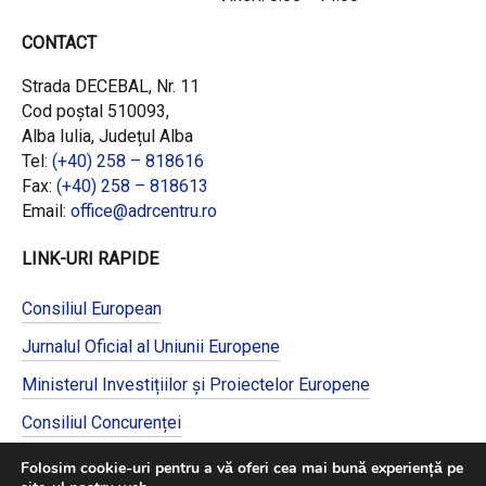
CONTACT
Strada DECEBAL, Nr. 11
Cod poștal 510093,
Alba Iulia, Județul Alba
Tel:
(+40) 258 – 818616
Fax:
(+40) 258 – 818613
Email:
office@adrcentru.ro
LINK-URI RAPIDE
Consiliul European
Jurnalul Oficial al Uniunii Europene
Ministerul Investițiilor și Proiectelor Europene
Consiliul Concurenței
Pentru informații detaliate despre celelalte
Folosim cookie-uri pentru a vă oferi cea mai bună experiență pe
programe cofinanțate de Uniunea Europeană,