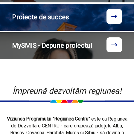
Proiecte
de succes
MySMIS - Depune proiectul
Împreună dezvoltăm regiunea!
Viziunea Programului ”Regiunea Centru”
este ca Regiunea
de Dezvoltare CENTRU - care grupează județele Alba,
Brașov, Covasna, Harghita, Mureș și Sibiu - să devină o