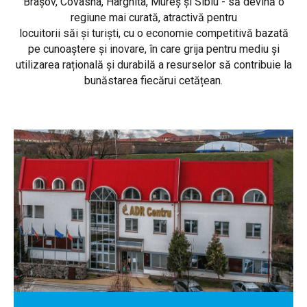
Brașov, Covasna, Harghita, Mureș și Sibiu - să devină o
regiune mai curată, atractivă pentru
locuitorii săi și turiști, cu o economie competitivă bazată
pe cunoaștere și inovare, în care grija pentru mediu și
utilizarea rațională și durabilă a resurselor să contribuie la
bunăstarea fiecărui cetățean.