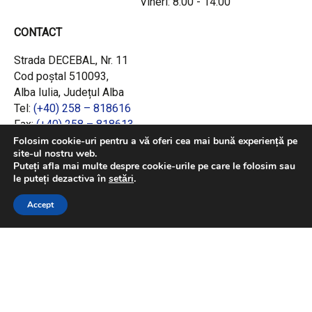
Vineri: 8:00 - 14:00
CONTACT
Strada DECEBAL, Nr. 11
Cod poștal 510093,
Alba Iulia, Județul Alba
Tel:
(+40) 258 – 818616
Fax:
(+40) 258 – 818613
Email:
office@adrcentru.ro
Folosim cookie-uri pentru a vă oferi cea mai bună experiență pe
site-ul nostru web.
Puteți afla mai multe despre cookie-urile pe care le folosim sau
LINK-URI RAPIDE
le puteți dezactiva în
setări
.
Consiliul European
Accept
Jurnalul Oficial al Uniunii Europene
Ministerul Investițiilor și Proiectelor Europene
Consiliul Concurenței
Pentru informații detaliate despre celelalte