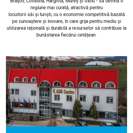
Brașov, Covasna, Harghita, Mureș și Sibiu - să devină o
regiune mai curată, atractivă pentru
locuitorii săi și turiști, cu o economie competitivă bazată
pe cunoaștere și inovare, în care grija pentru mediu și
utilizarea rațională și durabilă a resurselor să contribuie la
bunăstarea fiecărui cetățean.