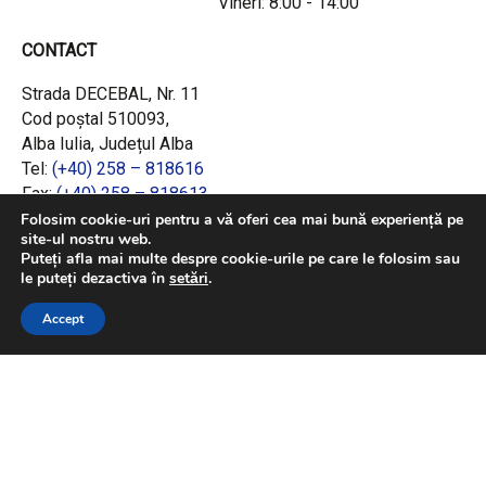
Vineri: 8:00 - 14:00
CONTACT
Strada DECEBAL, Nr. 11
Cod poștal 510093,
Alba Iulia, Județul Alba
Tel:
(+40) 258 – 818616
Fax:
(+40) 258 – 818613
Email:
office@adrcentru.ro
Folosim cookie-uri pentru a vă oferi cea mai bună experiență pe
site-ul nostru web.
Puteți afla mai multe despre cookie-urile pe care le folosim sau
LINK-URI RAPIDE
le puteți dezactiva în
setări
.
Consiliul European
Accept
Jurnalul Oficial al Uniunii Europene
Ministerul Investițiilor și Proiectelor Europene
Consiliul Concurenței
Pentru informații detaliate despre celelalte