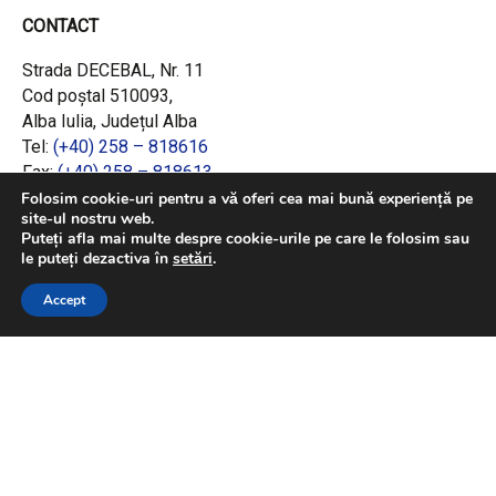
CONTACT
Strada DECEBAL, Nr. 11
Cod poștal 510093,
Alba Iulia, Județul Alba
Tel:
(+40) 258 – 818616
Fax:
(+40) 258 – 818613
Email:
office@adrcentru.ro
Folosim cookie-uri pentru a vă oferi cea mai bună experiență pe
site-ul nostru web.
Puteți afla mai multe despre cookie-urile pe care le folosim sau
LINK-URI RAPIDE
le puteți dezactiva în
setări
.
Consiliul European
Accept
Jurnalul Oficial al Uniunii Europene
Ministerul Investițiilor și Proiectelor Europene
Consiliul Concurenței
Pentru informații detaliate despre celelalte
programe cofinanțate de Uniunea Europeană,