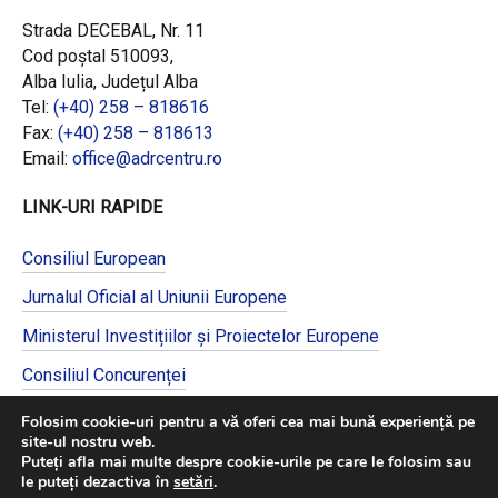
Strada DECEBAL, Nr. 11
Cod poștal 510093,
Alba Iulia, Județul Alba
Tel:
(+40) 258 – 818616
Fax:
(+40) 258 – 818613
Email:
office@adrcentru.ro
LINK-URI RAPIDE
Consiliul European
Jurnalul Oficial al Uniunii Europene
Ministerul Investițiilor și Proiectelor Europene
Consiliul Concurenței
Pentru informații detaliate despre celelalte
Folosim cookie-uri pentru a vă oferi cea mai bună experiență pe
programe cofinanțate de Uniunea Europeană,
site-ul nostru web.
vă invităm să vizitați
https://mfe.gov.ro/
Puteți afla mai multe despre cookie-urile pe care le folosim sau
le puteți dezactiva în
setări
.