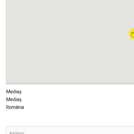
Mediaș
Mediaș
România
Address: