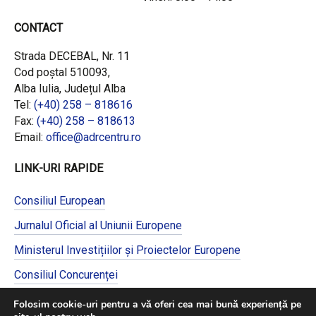
CONTACT
Strada DECEBAL, Nr. 11
Cod poștal 510093,
Alba Iulia, Județul Alba
Tel:
(+40) 258 – 818616
Fax:
(+40) 258 – 818613
Email:
office@adrcentru.ro
LINK-URI RAPIDE
Consiliul European
Jurnalul Oficial al Uniunii Europene
Ministerul Investițiilor și Proiectelor Europene
Consiliul Concurenței
Pentru informații detaliate despre celelalte
Folosim cookie-uri pentru a vă oferi cea mai bună experiență pe
programe cofinanțate de Uniunea Europeană,