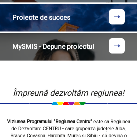
Proiecte
de succes
MySMIS - Depune proiectul
Împreună dezvoltăm regiunea!
Viziunea Programului ”Regiunea Centru”
este ca Regiunea
de Dezvoltare CENTRU - care grupează județele Alba,
Brașov, Covasna, Harghita, Mureș și Sibiu - să devină o