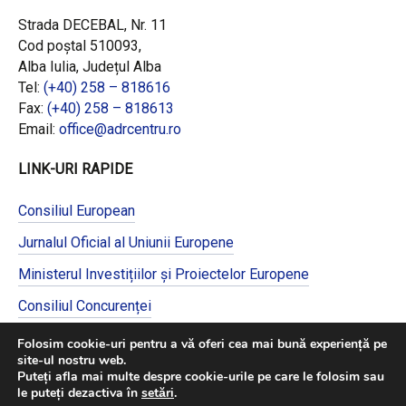
Strada DECEBAL, Nr. 11
Cod poștal 510093,
Alba Iulia, Județul Alba
Tel:
(+40) 258 – 818616
Fax:
(+40) 258 – 818613
Email:
office@adrcentru.ro
LINK-URI RAPIDE
Consiliul European
Jurnalul Oficial al Uniunii Europene
Ministerul Investițiilor și Proiectelor Europene
Consiliul Concurenței
Pentru informații detaliate despre celelalte
Folosim cookie-uri pentru a vă oferi cea mai bună experiență pe
programe cofinanțate de Uniunea Europeană,
site-ul nostru web.
vă invităm să vizitați
https://mfe.gov.ro/
Puteți afla mai multe despre cookie-urile pe care le folosim sau
le puteți dezactiva în
setări
.