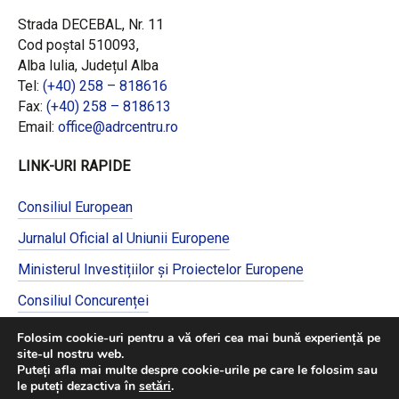
Strada DECEBAL, Nr. 11
Cod poștal 510093,
Alba Iulia, Județul Alba
Tel:
(+40) 258 – 818616
Fax:
(+40) 258 – 818613
Email:
office@adrcentru.ro
LINK-URI RAPIDE
Consiliul European
Jurnalul Oficial al Uniunii Europene
Ministerul Investițiilor și Proiectelor Europene
Consiliul Concurenței
Pentru informații detaliate despre celelalte
Folosim cookie-uri pentru a vă oferi cea mai bună experiență pe
programe cofinanțate de Uniunea Europeană,
site-ul nostru web.
vă invităm să vizitați
https://mfe.gov.ro/
Puteți afla mai multe despre cookie-urile pe care le folosim sau
le puteți dezactiva în
setări
.