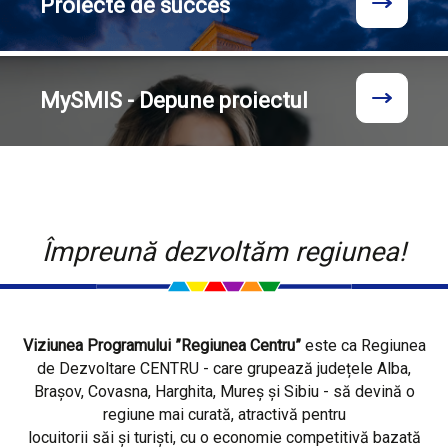
Proiecte
de succes
MySMIS - Depune proiectul
Împreună dezvoltăm regiunea!
Viziunea Programului ”Regiunea Centru”
este ca Regiunea
de Dezvoltare CENTRU - care grupează județele Alba,
Brașov, Covasna, Harghita, Mureș și Sibiu - să devină o
regiune mai curată, atractivă pentru
locuitorii săi și turiști, cu o economie competitivă bazată