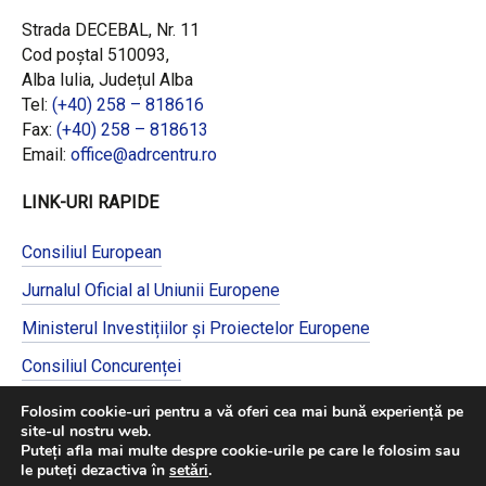
Strada DECEBAL, Nr. 11
Cod poștal 510093,
Alba Iulia, Județul Alba
Tel:
(+40) 258 – 818616
Fax:
(+40) 258 – 818613
Email:
office@adrcentru.ro
LINK-URI RAPIDE
Consiliul European
Jurnalul Oficial al Uniunii Europene
Ministerul Investițiilor și Proiectelor Europene
Consiliul Concurenței
Pentru informații detaliate despre celelalte
Folosim cookie-uri pentru a vă oferi cea mai bună experiență pe
programe cofinanțate de Uniunea Europeană,
site-ul nostru web.
vă invităm să vizitați
https://mfe.gov.ro/
Puteți afla mai multe despre cookie-urile pe care le folosim sau
le puteți dezactiva în
setări
.