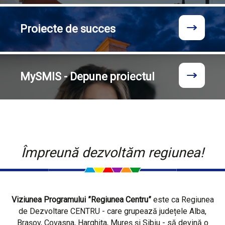
Proiecte
de succes
MySMIS - Depune proiectul
Împreună dezvoltăm regiunea!
Viziunea Programului ”Regiunea Centru”
este ca Regiunea
de Dezvoltare CENTRU - care grupează județele Alba,
Brașov, Covasna, Harghita, Mureș și Sibiu - să devină o