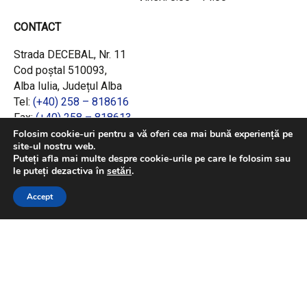
CONTACT
Strada DECEBAL, Nr. 11
Cod poștal 510093,
Alba Iulia, Județul Alba
Tel:
(+40) 258 – 818616
Fax:
(+40) 258 – 818613
Email:
office@adrcentru.ro
Folosim cookie-uri pentru a vă oferi cea mai bună experiență pe
site-ul nostru web.
Puteți afla mai multe despre cookie-urile pe care le folosim sau
LINK-URI RAPIDE
le puteți dezactiva în
setări
.
Consiliul European
Accept
Jurnalul Oficial al Uniunii Europene
Ministerul Investițiilor și Proiectelor Europene
Consiliul Concurenței
Pentru informații detaliate despre celelalte
programe cofinanțate de Uniunea Europeană,