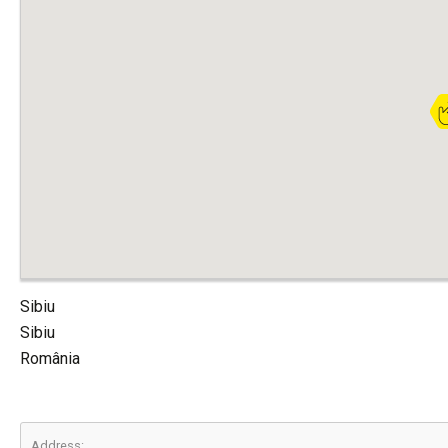
Sibiu
Sibiu
România
Address: