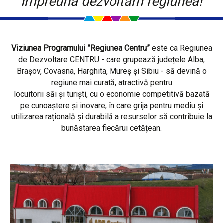
Împreună dezvoltăm regiunea!
Viziunea Programului ”Regiunea Centru”
este ca Regiunea
de Dezvoltare CENTRU - care grupează județele Alba,
Brașov, Covasna, Harghita, Mureș și Sibiu - să devină o
regiune mai curată, atractivă pentru
locuitorii săi și turiști, cu o economie competitivă bazată
pe cunoaștere și inovare, în care grija pentru mediu și
utilizarea rațională și durabilă a resurselor să contribuie la
bunăstarea fiecărui cetățean.