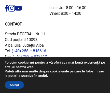
Luni- Joi: 8:00 - 16:30
Vineri: 8:00 - 14:00
CONTACT
Strada DECEBAL, Nr. 11
Cod poștal 510093,
Alba Iulia, Județul Alba
Tel:
(+40) 258 – 818616
Fax:
(+40) 258 – 818613
Email:
office@adrcentru.ro
Folosim cookie-uri pentru a vă oferi cea mai bună experiență pe
site-ul nostru web.
Puteți afla mai multe despre cookie-urile pe care le folosim sau
LINK-URI RAPIDE
le puteți dezactiva în
setări
.
Consiliul European
Accept
Jurnalul Oficial al Uniunii Europene
Ministerul Investițiilor și Proiectelor Europene