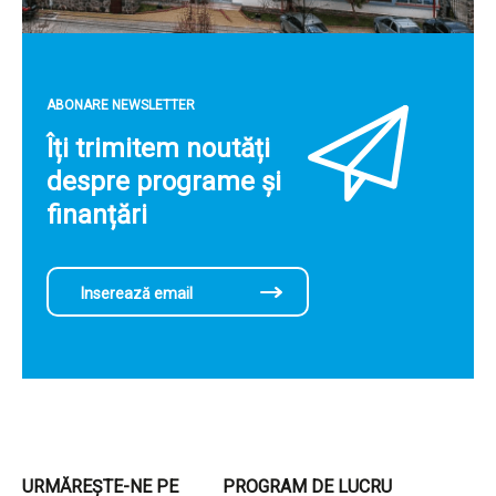
ABONARE NEWSLETTER
Îți trimitem noutăți
despre programe și
finanțări
URMĂREȘTE-NE PE
PROGRAM DE LUCRU