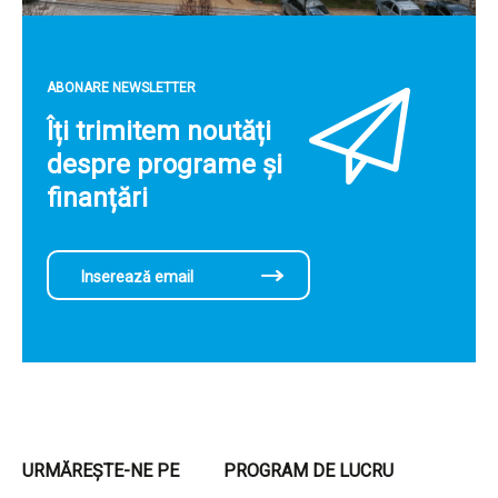
ABONARE NEWSLETTER
Îți trimitem noutăți
despre programe și
finanțări
URMĂREȘTE-NE PE
PROGRAM DE LUCRU