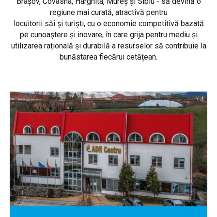
Brașov, Covasna, Harghita, Mureș și Sibiu - să devină o
regiune mai curată, atractivă pentru
locuitorii săi și turiști, cu o economie competitivă bazată
pe cunoaștere și inovare, în care grija pentru mediu și
utilizarea rațională și durabilă a resurselor să contribuie la
bunăstarea fiecărui cetățean.