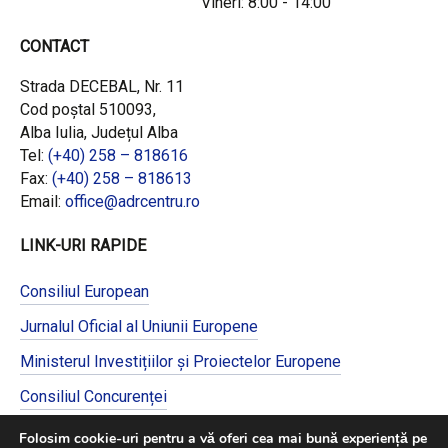
Vineri: 8:00 - 14:00
CONTACT
Strada DECEBAL, Nr. 11
Cod poștal 510093,
Alba Iulia, Județul Alba
Tel:
(+40) 258 – 818616
Fax:
(+40) 258 – 818613
Email:
office@adrcentru.ro
LINK-URI RAPIDE
Consiliul European
Jurnalul Oficial al Uniunii Europene
Ministerul Investițiilor și Proiectelor Europene
Consiliul Concurenței
Pentru informații detaliate despre celelalte
Folosim cookie-uri pentru a vă oferi cea mai bună experiență pe