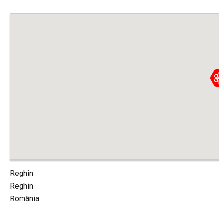
Reghin
Reghin
România