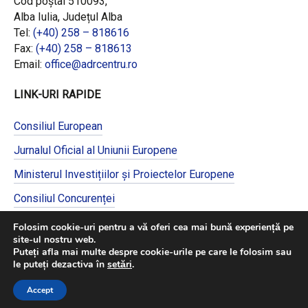
Cod poștal 510093,
Alba Iulia, Județul Alba
Tel:
(+40) 258 – 818616
Fax:
(+40) 258 – 818613
Email:
office@adrcentru.ro
LINK-URI RAPIDE
Consiliul European
Jurnalul Oficial al Uniunii Europene
Ministerul Investițiilor și Proiectelor Europene
Consiliul Concurenței
Pentru informații detaliate despre celelalte
Folosim cookie-uri pentru a vă oferi cea mai bună experiență pe
programe cofinanțate de Uniunea Europeană,
site-ul nostru web.
vă invităm să vizitați
https://mfe.gov.ro/
Puteți afla mai multe despre cookie-urile pe care le folosim sau
le puteți dezactiva în
setări
.
Accept