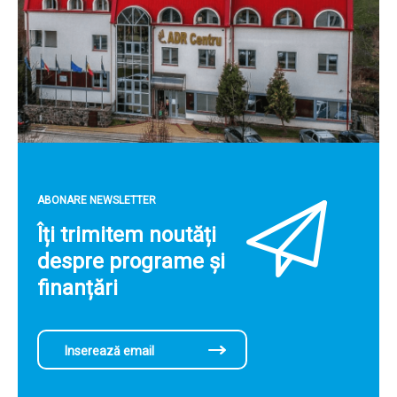
ABONARE NEWSLETTER
Îți trimitem noutăți
despre programe și
finanțări