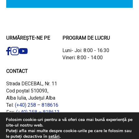
URMĂREȘTE-NE PE
PROGRAM DE LUCRU
Luni- Joi: 8:00 - 16:30
Vineri: 8:00 - 14:00
CONTACT
Strada DECEBAL, Nr. 11
Cod poștal 510093,
Alba Iulia, Județul Alba
Tel:
(+40) 258 – 818616
Fax:
(+40) 258 – 818613
Email:
office@adrcentru.ro
Folosim cookie-uri pentru a vă oferi cea mai bună experiență pe
site-ul nostru web.
Puteți afla mai multe despre cookie-urile pe care le folosim sau
LINK-URI RAPIDE
le puteți dezactiva în
setări
.